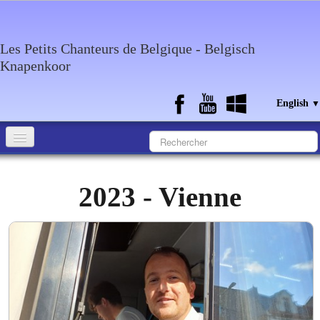
Les Petits Chanteurs de Belgique - Belgisch
Knapenkoor
English
▼
Accueil
2023 - Vienne
What about the choir
Media
Calendar
Discography
Contact