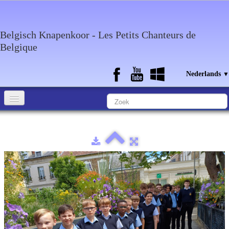
Belgisch Knapenkoor - Les Petits Chanteurs de
Belgique
Nederlands
▼
Home
Wie zijn wij?
Media
Agenda
Discografie
Contact