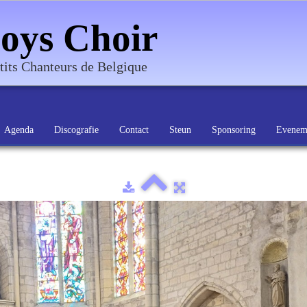
oys Choir
tits Chanteurs de Belgique
Agenda
Discografie
Contact
Steun
Sponsoring
Evenem