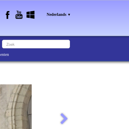
Nederlands
▼
enten