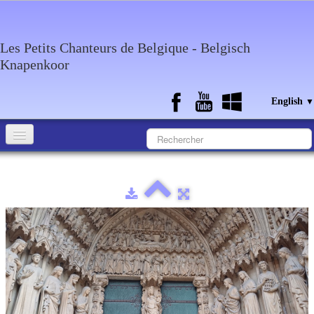
Les Petits Chanteurs de Belgique - Belgisch
Knapenkoor
English
▼
Accueil
What about the choir
Media
Calendar
Discography
Contact