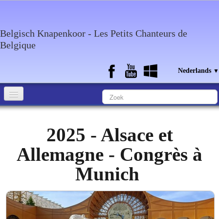
Belgisch Knapenkoor - Les Petits Chanteurs de
Belgique
Nederlands
▼
Home
2025 - Alsace et
Wie zijn wij?
Allemagne - Congrès à
Media
Munich
Agenda
Discografie
Contact