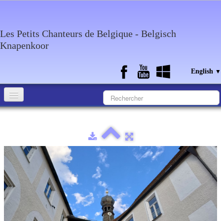
Les Petits Chanteurs de Belgique - Belgisch
Knapenkoor
English
▼
Accueil
What about the choir
Media
Calendar
Discography
Contact