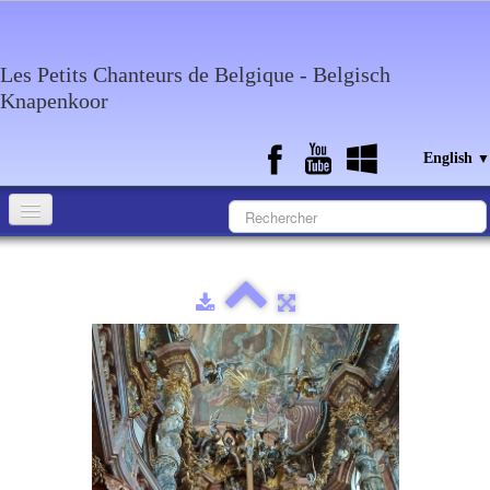
Les Petits Chanteurs de Belgique - Belgisch
Knapenkoor
English
▼
Accueil
What about the choir
Media
Calendar
Discography
Contact