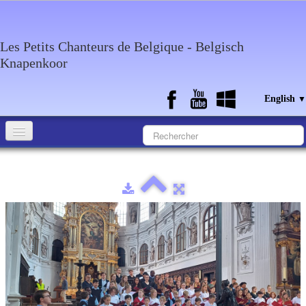
Les Petits Chanteurs de Belgique - Belgisch
Knapenkoor
English
▼
Accueil
What about the choir
Media
Calendar
Discography
Contact